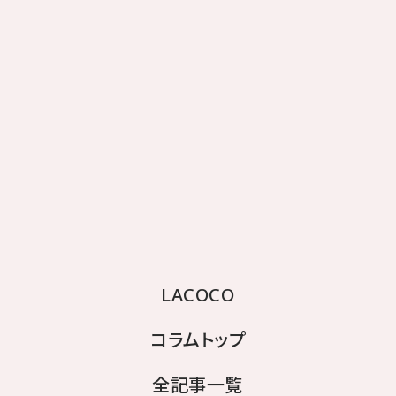
肘・デコルテ
肘は、摩擦が積み重なり、黒ずみやザラつきが出やすい
部位。デコルテはフェイスケアの延長として保湿・UV対
策を行うことが大切です。
肘をつくときは
布やクッションをはさんで
摩擦を軽減
し、入浴後はボディクリームで保湿を。デコルテは
顔の
日焼け止めをそのまま伸ばす
クセをつけると塗り忘れ
がなくなります。
▶︎
肘の黒ずみが気になる人へ｜原因究明と改善ケアで
LACOCO
ガサガサも同時対策
コラムトップ
▶︎
デコルテのくすみ・黒ずみをケアする方法｜紫外線・
摩擦から守る毎日の習慣
全記事一覧