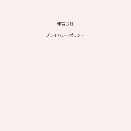
運営会社
プライバシーポリシー
自己処理だけで大丈夫？脱毛を検
討するタイミング