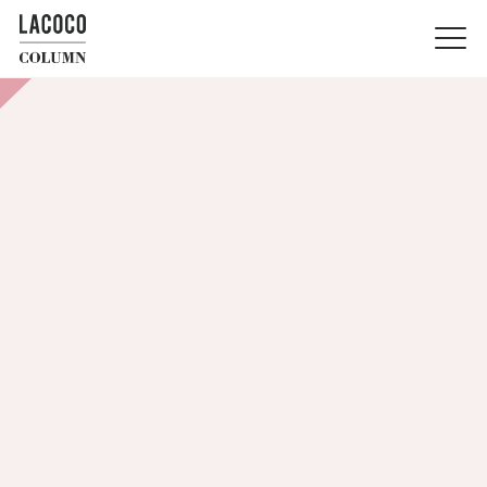
LACOCO COLUMN
ボディ
2026.6.25
夏までに始めたいボディケア｜5〜
6月から始める部位別の準備リスト