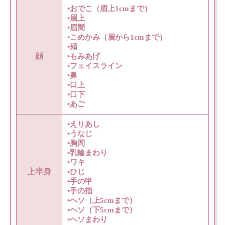
•おでこ（眉上1cmまで）
•眉上
•眉間
•こめかみ（眉から1cmまで）
•頬
顔
•もみあげ
•フェイスライン
•鼻
•口上
•口下
•あご
•えりあし
•うなじ
•胸間
•乳輪まわり
•ワキ
上半身
•ひじ
•手の甲
•手の指
•ヘソ（上5cmまで）
•ヘソ（下5cmまで）
•ヘソまわり