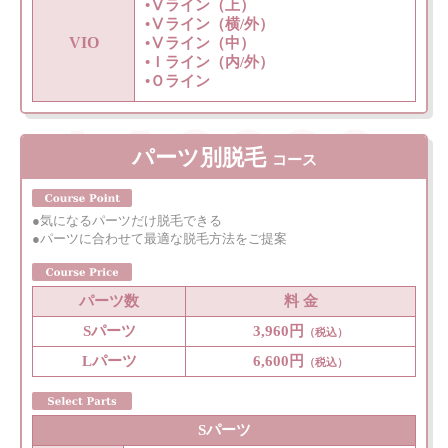
•Ⅴライン（上）
•Ⅴライン（横/外）
VIO
•Ⅴライン（中）
•Ｉライン（内/外）
•Ｏライン
パーツ別脱毛
コース
●気になるパーツだけ脱毛できる
●パーツに合わせて最適な脱毛方法をご提案
パーツ数
料 金
Sパーツ
3,960円
（税込）
Lパーツ
6,600円
（税込）
Sパーツ