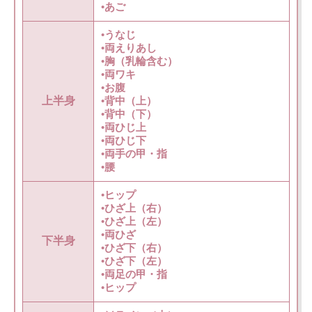
•あご
•うなじ
•両えりあし
•胸（乳輪含む）
•両ワキ
•お腹
上半身
•背中（上）
•背中（下）
•両ひじ上
•両ひじ下
•両手の甲・指
•腰
•ヒップ
•ひざ上（右）
•ひざ上（左）
•両ひざ
下半身
•ひざ下（右）
•ひざ下（左）
•両足の甲・指
•ヒップ