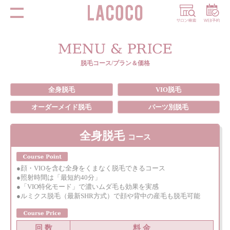
脱毛コース/プラン＆価格
全身脱毛
VIO脱毛
オーダーメイド脱毛
パーツ別脱毛
全身脱毛
コース
●顔・VIOを含む全身をくまなく脱毛できるコース
●照射時間は「最短約40分」
●「VIO特化モード」で濃いムダ毛も効果を実感
●ルミクス脱毛（最新SHR方式）で顔や背中の産毛も脱毛可能
回 数
料 金