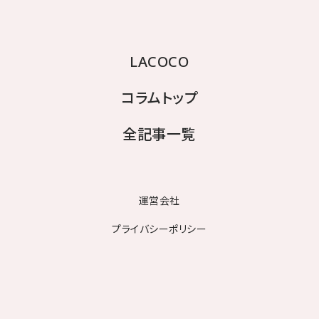
LACOCO
コラムトップ
施術中に「もっと効果を高めたい！」と思ったとき、出力
全記事一覧
を上げられるかどうかは気になりますよね。
基本的に出力の調整は可能ですが、肌の状態や施術回
運営会社
数、毛質などを見ながらプロが判断して行うものです。
急に高出力にすると、痛みや肌トラブルのリスクが高ま
プライバシーポリシー
る
ので慎重な対応が必要。
また、施術者に希望を伝えることは大切ですが「高い出
力＝必ず効果が高い」というわけではありません。無理