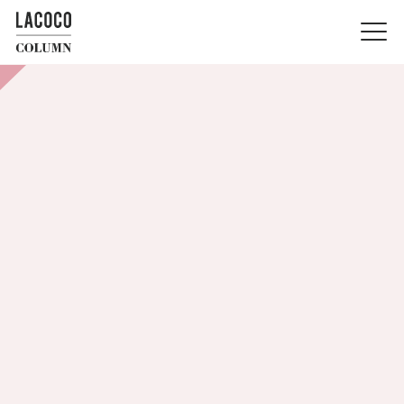
LACOCO COLUMN
脱毛
2025.9.3
高いほうが効果があるってホント？
脱毛と出力の関係や痛み・リスクを
わかりやすく解説
お悩み